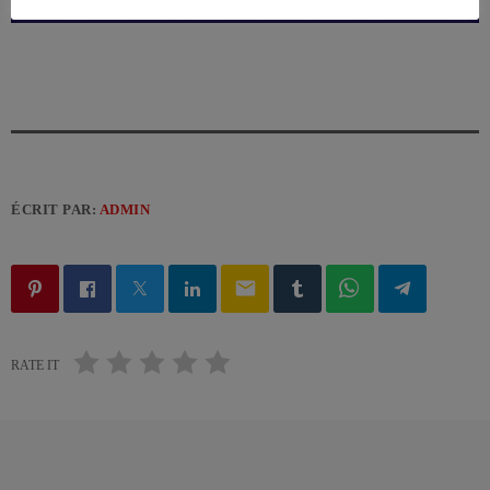
ÉCRIT PAR:
ADMIN
email
RATE IT