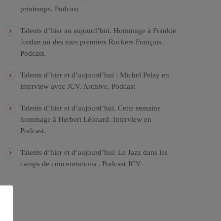
printemps. Podcast
Talents d’hier au aujourd’hui. Hommage à Frankie
Jordan un des tous premiers Rockers Français.
Podcast.
Talents d’hier et d’aujourd’hui : Michel Pelay en
interview avec JCV. Archive. Podcast
Talents d’hier et d’aujourd’hui. Cette semaine
hommage à Herbert Léonard. Interview en
Podcast.
Talents d’hier et d’aujourd’hui: Le Jazz dans les
camps de concentrations . Podcast JCV