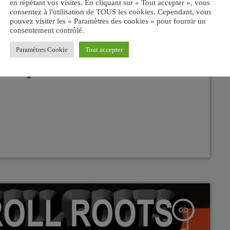
en répétant vos visites. En cliquant sur « Tout accepter », vous
consentez à l'utilisation de TOUS les cookies. Cependant, vous
pouvez visiter les « Paramètres des cookies » pour fournir un
t les Sixties . Tous les jours
consentement contrôlé.
o . Web radio accès direct
Paramètres Cookie
Tout accepter
omniaques rediffusion à 1 heure
insert_link