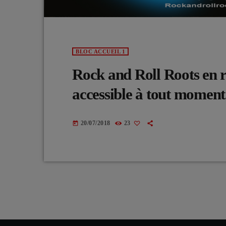
BLOC ACCUEIL 1
Rock and Roll Roots en 
accessible à tout moment
20/07/2018
23
today