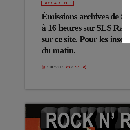
BLOC ACCUEIL 1
Émissions archives de Salu
à 16 heures sur SLS Radi
sur ce site. Pour les ins
du matin.
21/07/2018
8
today