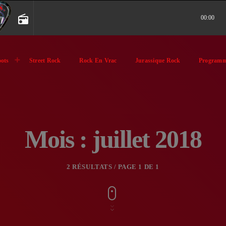
radio
00:00
ots
Street Rock
Rock En Vrac
Jurassique Rock
Programm
Mois : juillet 2018
2 RÉSULTATS / PAGE 1 DE 1