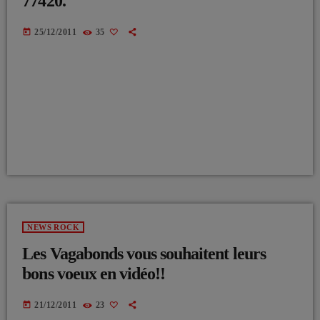
77420.
today
25/12/2011
35
NEWS ROCK
Les Vagabonds vous souhaitent leurs
bons voeux en vidéo!!
today
21/12/2011
23