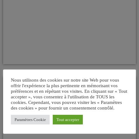
Nous utilisons des cookies sur notre site Web pour vous
offrir l'expérience la plus pertinente en mémorisant vos
ARTICLE VEDETTE
préférences et en répétant vos visites. En cliquant sur « Tout
accepter », vous consentez à l'utilisation de TOUS les
Les Sixties à l’honneur . Richard
cookies. Cependant, vous pouvez visiter les « Paramètres
Anthony décoré Officier des Arts et des
des cookies » pour fournir un consentement contrôlé.
Lettres .
Paramètres Cookie
Tout accepter
today
02/12/2011
5
1