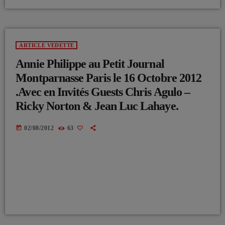
ARTICLE VEDETTE
Annie Philippe au Petit Journal
Montparnasse Paris le 16 Octobre 2012
.Avec en Invités Guests Chris Agulo –
Ricky Norton & Jean Luc Lahaye.
today
02/08/2012
63