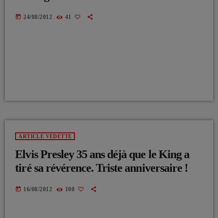
today
24/08/2012
41
ARTICLE VEDETTE
Elvis Presley 35 ans déjà que le King a
tiré sa révérence. Triste anniversaire !
today
16/08/2012
100