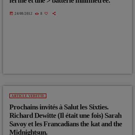
ferme et une > batterie millimétrée.
today
24/08/2012
8
ARTICLE VEDETTE
Prochains invités à Salut les Sixties.
Richard Dewitte (Il était une fois) Sarah
Savoy et les Francadians the kat and the
Midnightsun.