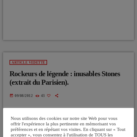
ARTICLE VEDETTE
Rockeurs de légende : inusables Stones
(extrait du Parisien).
today
09/08/2012
43
Nous utilisons des cookies sur notre site Web pour vous
offrir l'expérience la plus pertinente en mémorisant vos
préférences et en répétant vos visites. En cliquant sur « Tout
accepter », vous consentez à l'utilisation de TOUS les