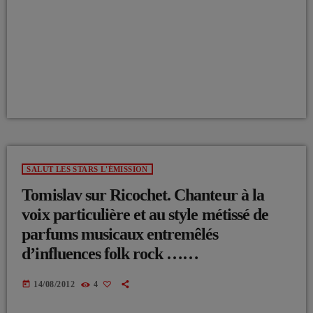
SALUT LES STARS L'ÉMISSION
Tomislav sur Ricochet. Chanteur à la
voix particulière et au style métissé de
parfums musicaux entremêlés
d’influences folk rock ……
today
14/08/2012
4