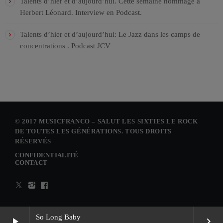
Talents d’hier et d’aujourd’hui. Cette semaine hommage à
Herbert Léonard. Interview en Podcast.
Talents d’hier et d’aujourd’hui: Le Jazz dans les camps de
concentrations . Podcast JCV
© 2017 MUSICFRANCO – SALUT LES SIXTIES LE ROCK
DE TOUTES LES GÉNÉRATIONS. TOUS DROITS
RÉSERVÉS
CONFIDENTIALITÉ
CONTACT
So Long Baby
play_arrow
keyboard_arrow_right