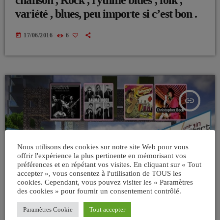
chanson , Rock , rythme blues , folk ,
variété , blues, peu importe si c’est bon .
today
17/06/2016
6
insert_link
Nous utilisons des cookies sur notre site Web pour vous
offrir l'expérience la plus pertinente en mémorisant vos
préférences et en répétant vos visites. En cliquant sur « Tout
accepter », vous consentez à l'utilisation de TOUS les
cookies. Cependant, vous pouvez visiter les « Paramètres
des cookies » pour fournir un consentement contrôlé.
Paramètres Cookie
Tout accepter