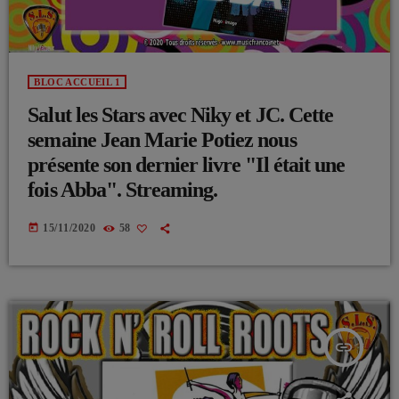
BLOC ACCUEIL 1
Salut les Stars avec Niky et JC. Cette
semaine Jean Marie Potiez nous
présente son dernier livre "Il était une
fois Abba". Streaming.
today
15/11/2020
58
insert_link