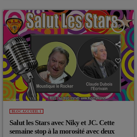
insert_link
BLOC ACCUEIL 1
Salut les Stars avec Niky et JC. Cette
semaine stop à la morosité avec deux