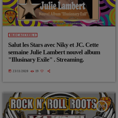
BLOC ACCUEIL 1
Salut les Stars avec Niky et JC. Cette
semaine Julie Lambert nouvel album
"Illusinary Exile" . Streaming.
today
23/11/2020
19
insert_link