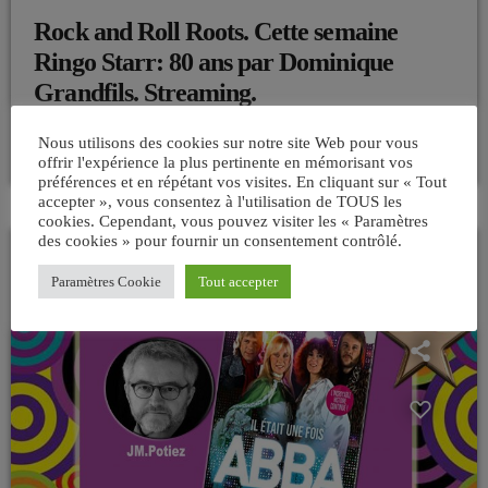
Rock and Roll Roots. Cette semaine
Ringo Starr: 80 ans par Dominique
Grandfils. Streaming.
today
17/11/2020
42
Nous utilisons des cookies sur notre site Web pour vous
offrir l'expérience la plus pertinente en mémorisant vos
préférences et en répétant vos visites. En cliquant sur « Tout
accepter », vous consentez à l'utilisation de TOUS les
cookies. Cependant, vous pouvez visiter les « Paramètres
des cookies » pour fournir un consentement contrôlé.
Paramètres Cookie
Tout accepter
insert_link