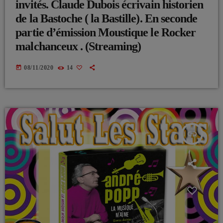
invités. Claude Dubois écrivain historien
de la Bastoche ( la Bastille). En seconde
partie d’émission Moustique le Rocker
malchanceux . (Streaming)
today
08/11/2020
14
insert_link