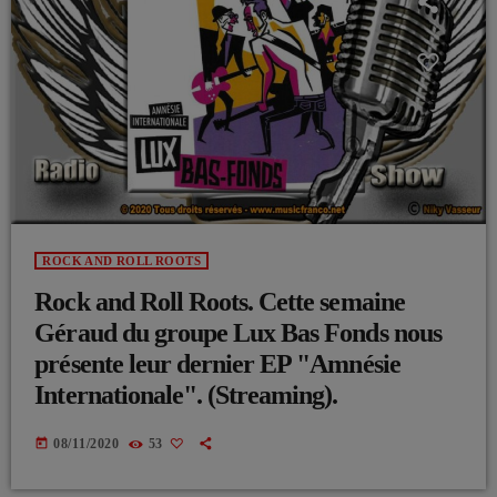
ROCK AND ROLL ROOTS
Rock and Roll Roots. Cette semaine
Géraud du groupe Lux Bas Fonds nous
présente leur dernier EP "Amnésie
Internationale". (Streaming).
today
08/11/2020
53