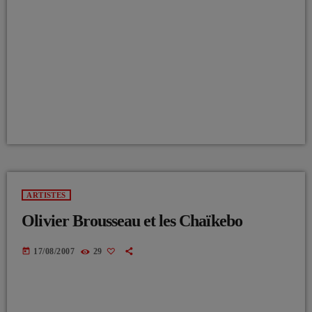
ARTISTES
Olivier Brousseau et les Chaïkebo
today
17/08/2007
29