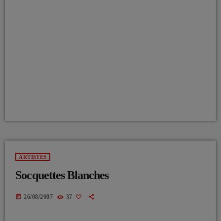
ARTISTES
Socquettes Blanches
today
26/08/2007
37