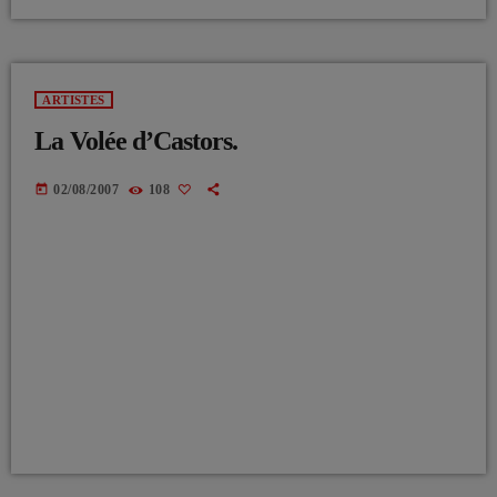
ARTISTES
La Volée d’Castors.
today
02/08/2007
108