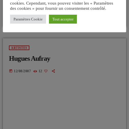
cookies. Cependant, vous pouvez visiter les « Paramètres
des cookies » pour fournir un consentement contrôlé.
Paramètres Cookie
Tout accepter
ARTISTES
Hugues Aufray
today
12/08/2007
12