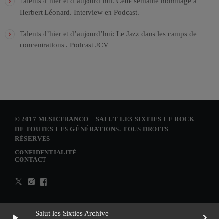
Talents d’hier et d’aujourd’hui. Cette semaine hommage à
Herbert Léonard. Interview en Podcast.
Talents d’hier et d’aujourd’hui: Le Jazz dans les camps de
concentrations . Podcast JCV
© 2017 MUSICFRANCO – SALUT LES SIXTIES LE ROCK
DE TOUTES LES GÉNÉRATIONS. TOUS DROITS
RÉSERVÉS
CONFIDENTIALITÉ
CONTACT
Salut les Sixties Archive
play_arrow
keyboard_arrow_right