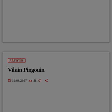
ARTISTES
Vilain Pingouin
today
12/08/2007
58