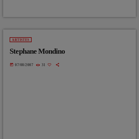
ARTISTES
Stephane Mondino
today
07/08/2007
31