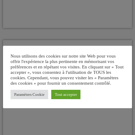
ARTISTES
Nous utilisons des cookies sur notre site Web pour vous
Eric Charden
offrir l'expérience la plus pertinente en mémorisant vos
préférences et en répétant vos visites. En cliquant sur « Tout
accepter », vous consentez à l'utilisation de TOUS les
today
25/03/2007
16
1
cookies. Cependant, vous pouvez visiter les « Paramètres
des cookies » pour fournir un consentement contrôlé.
Paramètres Cookie
Tout accepter