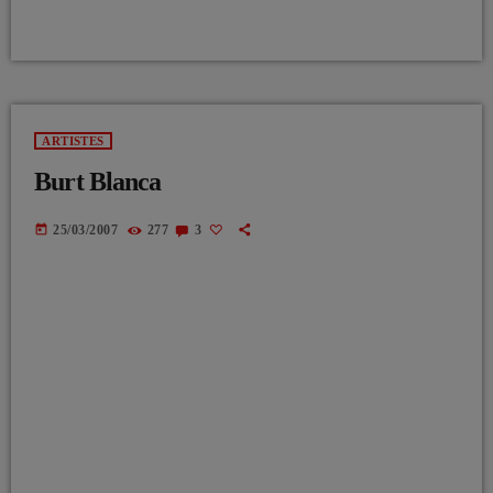
ARTISTES
Burt Blanca
today
25/03/2007
277
3