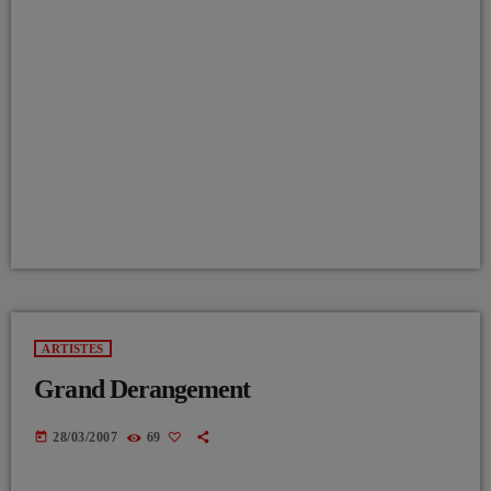
ARTISTES
Grand Derangement
today
28/03/2007
69