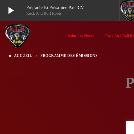
play_arrow
Préparée Et Présantée Par JCV
Rock And Roll Roots
play_arrow
Salut les Sixties
Salut Les Sixties
Rock And Roll Ro
play_arrow
Le Rock chez les Soviets.
ACCUEIL
PROGRAMME DES ÉMISSIONS
home
keyboard_arrow_right
P