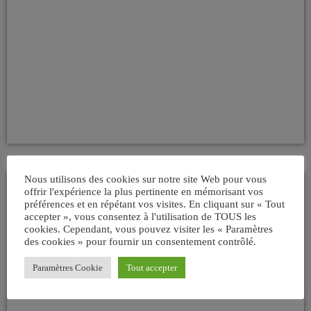
Nous utilisons des cookies sur notre site Web pour vous
offrir l'expérience la plus pertinente en mémorisant vos
ROCKABILLY
préférences et en répétant vos visites. En cliquant sur « Tout
accepter », vous consentez à l'utilisation de TOUS les
"LITTLE BOB" ou "LITTLE BOB
cookies. Cependant, vous pouvez visiter les « Paramètres
BLUES BASTARDS" (LBBB)
des cookies » pour fournir un consentement contrôlé.
Paramètres Cookie
Tout accepter
today
07/04/2011
11