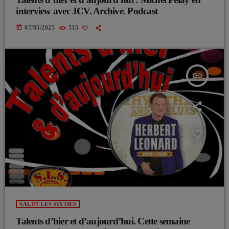
interview avec JCV. Archive. Podcast
today
07/05/2025
535
insert_link
SALUT LES SIXTIES
Talents d’hier et d’aujourd’hui. Cette semaine