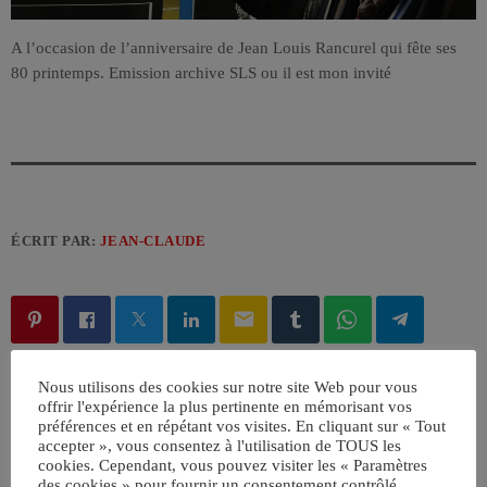
A l’occasion de l’anniversaire de Jean Louis Rancurel qui fête ses
80 printemps. Emission archive SLS ou il est mon invité
ÉCRIT PAR:
JEAN-CLAUDE
email
Nous utilisons des cookies sur notre site Web pour vous
RATE IT
offrir l'expérience la plus pertinente en mémorisant vos
préférences et en répétant vos visites. En cliquant sur « Tout
accepter », vous consentez à l'utilisation de TOUS les
cookies. Cependant, vous pouvez visiter les « Paramètres
des cookies » pour fournir un consentement contrôlé.