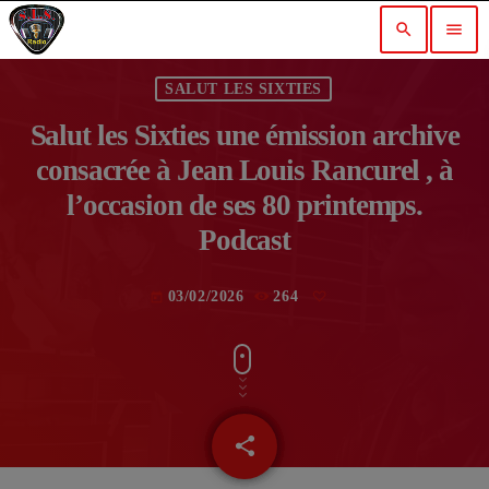
search
menu
SALUT LES SIXTIES
Salut les Sixties une émission archive
consacrée à Jean Louis Rancurel , à
l’occasion de ses 80 printemps.
Podcast
03/02/2026
264
today
share
email