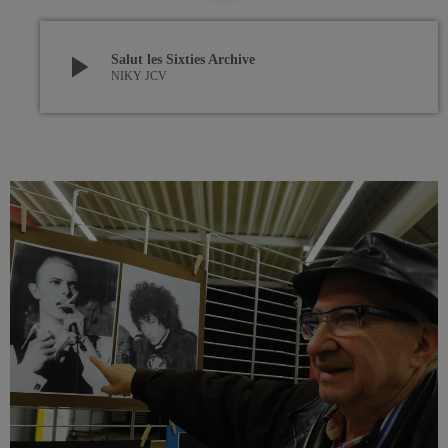
play_arrow
Salut les Sixties Archive
NIKY JCV