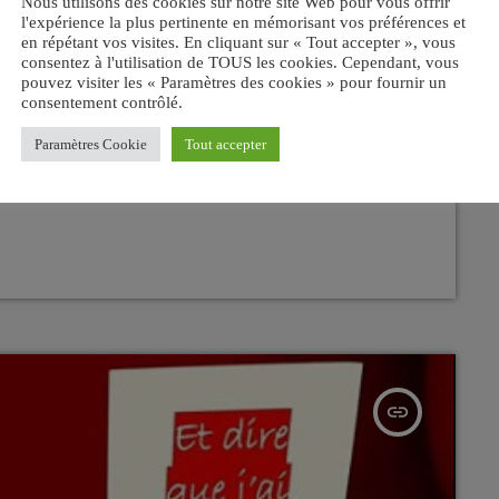
Nous utilisons des cookies sur notre site Web pour vous offrir
l'expérience la plus pertinente en mémorisant vos préférences et
en répétant vos visites. En cliquant sur « Tout accepter », vous
s baguettes de batteur son
consentez à l'utilisation de TOUS les cookies. Cependant, vous
pouvez visiter les « Paramètres des cookies » pour fournir un
e sont tues définitivement .
consentement contrôlé.
Paramètres Cookie
Tout accepter
insert_link