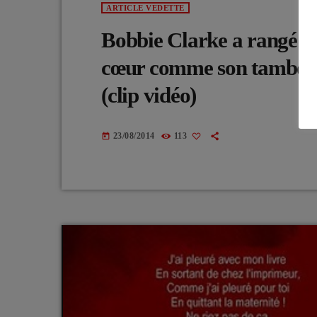
ARTICLE VEDETTE
Bobbie Clarke a rangé se
cœur comme son tambour s
(clip vidéo)
23/08/2014
113
today