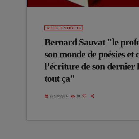
ARTICLE VEDETTE
Bernard Sauvat "le prof
son monde de poésies et 
l’écriture de son dernier 
tout ça"
22/08/2014
30
today