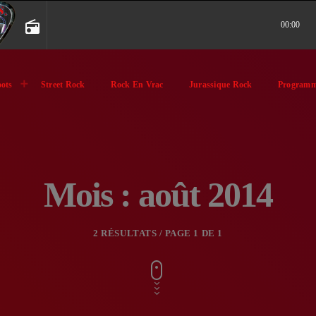
radio
00:00
ots
Street Rock
Rock En Vrac
Jurassique Rock
Programm
Mois : août 2014
2 RÉSULTATS / PAGE 1 DE 1