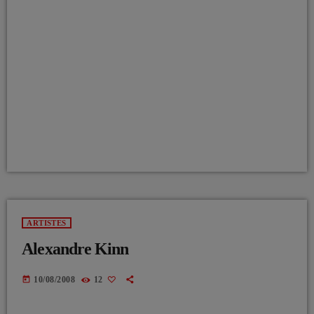
ARTISTES
Alexandre Kinn
today
10/08/2008
12