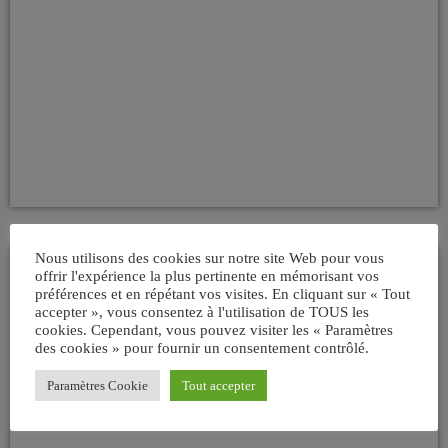
Nous utilisons des cookies sur notre site Web pour vous
offrir l'expérience la plus pertinente en mémorisant vos
ARTISTES
préférences et en répétant vos visites. En cliquant sur « Tout
accepter », vous consentez à l'utilisation de TOUS les
Mickael Furnon
cookies. Cependant, vous pouvez visiter les « Paramètres
des cookies » pour fournir un consentement contrôlé.
today
01/08/2008
34
Paramètres Cookie
Tout accepter