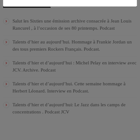
ARTICLES RÉCENTS
Salut les Sixties une émission archive consacrée à Jean Louis
Rancurel , à l’occasion de ses 80 printemps. Podcast
Talents d’hier au aujourd’hui. Hommage à Frankie Jordan un
des tous premiers Rockers Français. Podcast.
Talents d’hier et d’aujourd’hui : Michel Pelay en interview avec
JCV. Archive. Podcast
Talents d’hier et d’aujourd’hui. Cette semaine hommage à
Herbert Léonard. Interview en Podcast.
Talents d’hier et d’aujourd’hui: Le Jazz dans les camps de
concentrations . Podcast JCV