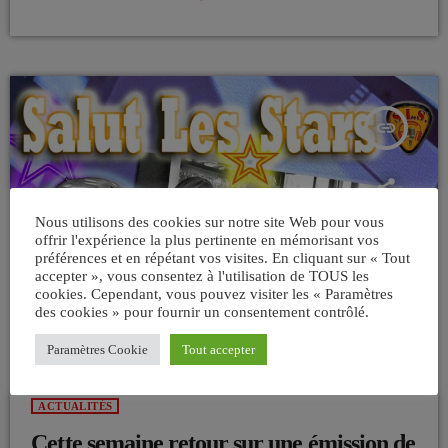
artistes que systématiquement la BBC refusait de diffuser. Homme
d’affaires et persévérant dans ses projets Ronan O’Rahilly contourne
l’obstacle en créant sa propre […]
insert_link
Nous utilisons des cookies sur notre site Web pour vous
offrir l'expérience la plus pertinente en mémorisant vos
préférences et en répétant vos visites. En cliquant sur « Tout
accepter », vous consentez à l'utilisation de TOUS les
cookies. Cependant, vous pouvez visiter les « Paramètres
des cookies » pour fournir un consentement contrôlé.
Paramètres Cookie
Tout accepter
ACTUALITÉS
Cette semaine retour sur une émission de