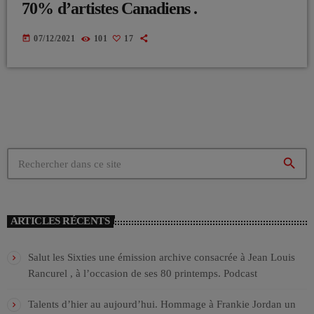
70% d’artistes Canadiens .
today
07/12/2021
101
17
search
ARTICLES RÉCENTS
Salut les Sixties une émission archive consacrée à Jean Louis
Rancurel , à l’occasion de ses 80 printemps. Podcast
Talents d’hier au aujourd’hui. Hommage à Frankie Jordan un