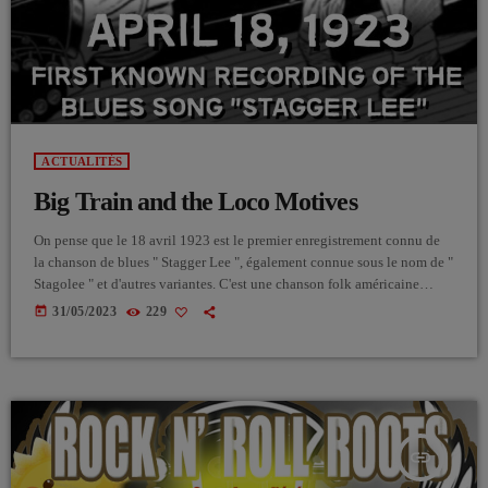
ACTUALITÉS
Big Train and the Loco Motives
On pense que le 18 avril 1923 est le premier enregistrement connu de
la chanson de blues " Stagger Lee ", également connue sous le nom de "
Stagolee " et d'autres variantes. C'est une chanson folk américaine
populaire sur le meurtre de Billy Lyons par "Stag" Lee Shelton, à St.
today
31/05/2023
229
Louis, Missouri à Noël, 1895. La chanson a été publiée pour la
première fois en 1911. Une version de […]
insert_link