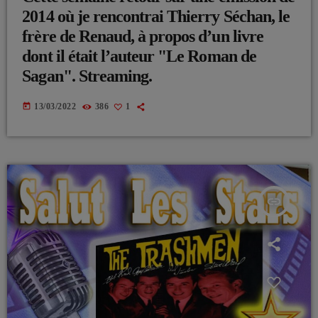
2014 où je rencontrai Thierry Séchan, le
frère de Renaud, à propos d’un livre
dont il était l’auteur "Le Roman de
Sagan". Streaming.
today
13/03/2022
386
1
insert_link