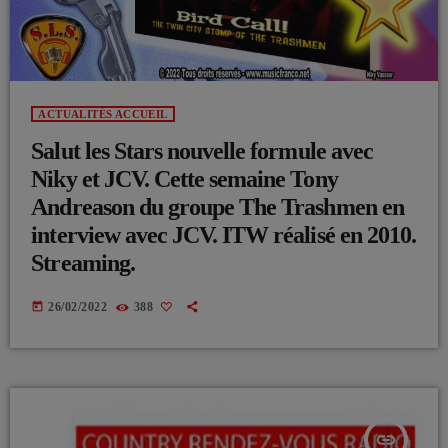
ACTUALITÉS ACCUEIL
Salut les Stars nouvelle formule avec
Niky et JCV. Cette semaine Tony
Andreason du groupe The Trashmen en
interview avec JCV. ITW réalisé en 2010.
Streaming.
today
26/02/2022
388
insert_link