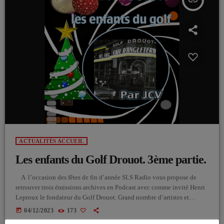
insert_link
ACTUALITÉS ACCUEIL
Les enfants du Golf Drouot. 3ème partie.
A l’occasion des fêtes de fin d’année SLS Radio vous propose de
retrouver trois émissions archives en Podcast avec comme invité Henri
Leproux le fondateur du Golf Drouot. Grand nombre d’artistes et
groupes de Rock and Roll sont passés par cet endroit que l’on appelait
today
04/12/2023
173
le Temple du Rock and Roll. Henri Leproux nous a quitté le 12 juin