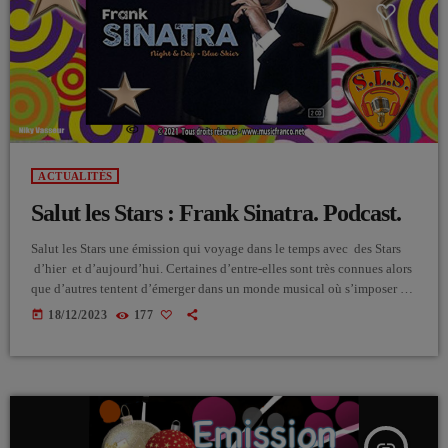
ACTUALITÉS
Salut les Stars : Frank Sinatra. Podcast.
Salut les Stars une émission qui voyage dans le temps avec des Stars
d’hier et d’aujourd’hui. Certaines d’entre-elles sont très connues alors
que d’autres tentent d’émerger dans un monde musical où s’imposer est
très souvent mission impossible.
today
18/12/2023
177