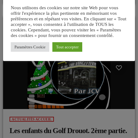
2014 laissant derrière lui toute une épopée du Rock […]
Nous utilisons des cookies sur notre site Web pour vous
offrir l'expérience la plus pertinente en mémorisant vos
préférences et en répétant vos visites. En cliquant sur « Tout
accepter », vous consentez à l'utilisation de TOUS les
cookies. Cependant, vous pouvez visiter les « Paramètres
insert_link
des cookies » pour fournir un consentement contrôlé.
Paramètres Cookie
Tout accepter
ACTUALITÉS ACCUEIL
Les enfants du Golf Drouot. 2ème partie.