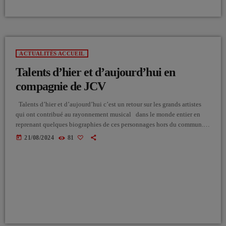
ACTUALITÉS ACCUEIL
Talents d’hier et d’aujourd’hui en
compagnie de JCV
Talents d’hier et d’aujourd’hui c’est un retour sur les grands artistes
qui ont contribué au rayonnement musical dans le monde entier en
reprenant quelques biographies de ces personnages hors du commun.
C’est aussi l’occasion de découvrir des nouveaux talents dans des
today
21/08/2024
81
styles différents pour un public à la recherche d’une programmation
différente de ce que l’on a l’habitude d’entendre sur les radios .
Chaque semaine 56 minutes d’émission en […]