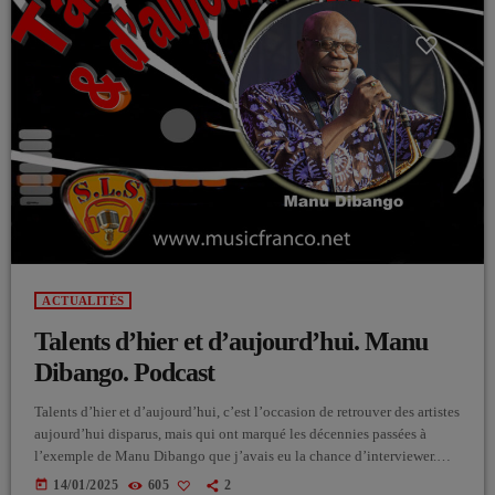
ACTUALITÉS
Talents d’hier et d’aujourd’hui. Manu
Dibango. Podcast
Talents d’hier et d’aujourd’hui, c’est l’occasion de retrouver des artistes
aujourd’hui disparus, mais qui ont marqué les décennies passées à
l’exemple de Manu Dibango que j’avais eu la chance d’interviewer.
Podcast
today
14/01/2025
605
2