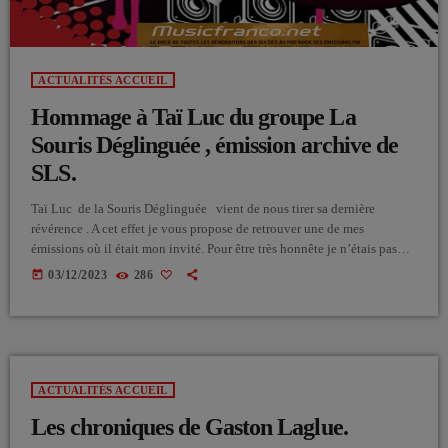
ACTUALITÉS ACCUEIL
Hommage à Taï Luc du groupe La
Souris Déglinguée , émission archive de
SLS.
Taï Luc de la Souris Déglinguée vient de nous tirer sa dernière
révérence . A cet effet je vous propose de retrouver une de mes
émissions où il était mon invité. Pour être très honnête je n’étais pas
spécialiste de la tendance Punk étant de la génération d’avant. Pour
today
03/12/2023
286
nous les Baby-Boomers la musique Pink était , en quelque sorte, une
contre-culture avec des artistes atypiques d’un autre monde. La […]
ACTUALITÉS ACCUEIL
Les chroniques de Gaston Laglue.