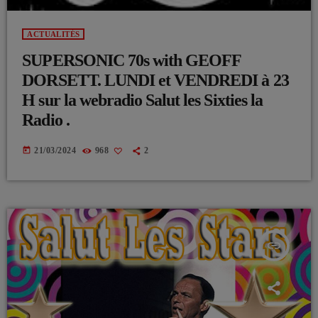
ACTUALITÉS
SUPERSONIC 70s with GEOFF
DORSETT. LUNDI et VENDREDI à 23
H sur la webradio Salut les Sixties la
Radio .
today
21/03/2024
968
2
insert_link