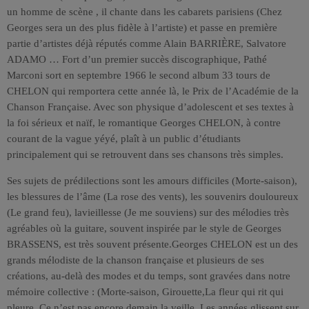
un homme de scène , il chante dans les cabarets parisiens (Chez
Georges sera un des plus fidèle à l’artiste) et passe en première
partie d’artistes déjà réputés comme Alain BARRIÈRE, Salvatore
ADAMO … Fort d’un premier succès discographique, Pathé
Marconi sort en septembre 1966 le second album 33 tours de
CHELON qui remportera cette année là, le Prix de l’Académie de la
Chanson Française. Avec son physique d’adolescent et ses textes à
la foi sérieux et naïf, le romantique Georges CHELON, à contre
courant de la vague yéyé, plaît à un public d’étudiants
principalement qui se retrouvent dans ses chansons très simples.
Ses sujets de prédilections sont les amours difficiles (Morte-saison),
les blessures de l’âme (La rose des vents), les souvenirs douloureux
(Le grand feu), lavieillesse (Je me souviens) sur des mélodies très
agréables où la guitare, souvent inspirée par le style de Georges
BRASSENS, est très souvent présente.Georges CHELON est un des
grands mélodiste de la chanson française et plusieurs de ses
créations, au-delà des modes et du temps, sont gravées dans notre
mémoire collective : (Morte-saison, Girouette,La fleur qui rit qui
pleure, Ce n’est pas encore demain la veille, Les années glissent sur