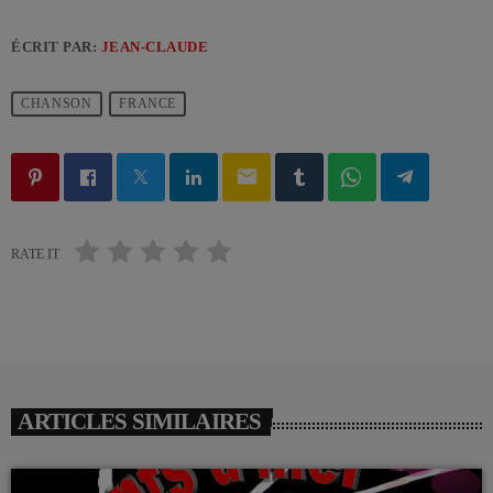
ÉCRIT PAR:
JEAN-CLAUDE
CHANSON
FRANCE
email
RATE IT
ARTICLES SIMILAIRES