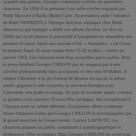
acquiert une guitare, Georges commence à écrire ses premières
chansons. En 1964 il se présente à un radio-crochet organisé par
Pathé Marconi et Radio Monte-Carlo. Sa prestation attire l’attention
de René VANNESTE à l’époque directeur artistique chez Pathé
Marconi (à qui Georges a dédié son album On rêve, on rêve en
1998) qui va lui donner la possibilité d’enregistrer en septembre son
premier 45 tours. Après une tournée d’été » formatrice » en Corse,
le premier Super 45 tours quatre titres 15-20 et plus… sortira en
janvier 1965. Les chansons sont bien accueillies par le public. Pour
le jeune étudiant Georges CHELON qui ne songeait pas à une
carrière professionnelle dans la chanson ce sera une révélation. Il
obtient l’Hermine d’or du Festival de Rennes en mai de la même
année, gagnant à cette occasion, se souvient Georges pour
l’anecdote, son poids en orange. En juin de la même année, s’ensuit
la parution d’un premier 33 tours Père prodigue, fait exceptionnel à
l’époque pour un artiste débutant. Un premier album contenant
douze chansons écrites par Georges CHELON et accompagnées par
le grand musicien de Conservatoire : Lucien LAVOUTE. Les
chansons plaisent au public, notamment l’autobiographique et
douloureux (Père prodigue). Mais Georges CHELON est avant tout