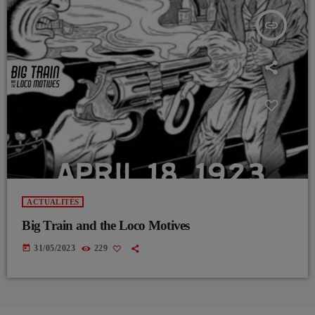
insert_link
ACTUALITÉS
Big Train and the Loco Motives
today
31/05/2023
229