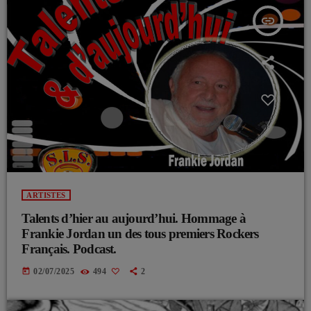
insert_link
ARTISTES
Talents d’hier au aujourd’hui. Hommage à
Frankie Jordan un des tous premiers Rockers
Français. Podcast.
today
02/07/2025
494
2