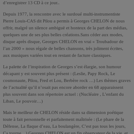
d’enregistrer 13 CD à ce jour..
Depuis 1977, la rencontre avec le surdoué multi-instrumentiste
Pierre Louis-CAS dit Pilou a permis à Georges CHELON de nous
offrir, malgré un silence ambiguë et honteux de la part des médias,
quelques une de ses plus belles créations.Sans céder aux modes,
disque après disque, Georges CHELON en vrai « Troubadour de
l’an 2000 » nous régale de belles chansons, très joliment écrites,
aux musiques variées tout en restant de facture classiques.
La palette de l’inspiration de Georges s’est élargie, son humour
décapant y est souvent plus présent : (Leslie, Papy Rock, Le
cosmonaute, Pilou, Fred et Lou, Berbère rock …) Les thèmes graves
de l’actualité qu’il n’osait pas encore aborder en 68 apparaissent
plus souvent dans son répertoire actuel : (Nucléaire , L’enfant du
Liban, Le pouvoir…)
Mais le meilleur de CHELON réside dans sa dimension poétique
toute à fait personnelle et parfaitement maîtrisée : (Le phare de la
Défense, La flaque d’eau, La boulangère, C’est pas tous les jours,
Ca tourne…) Georges CHELON est un fin observateur de la vie, et