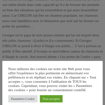
son talent réside dans cette capacité qu’il a de brosser des portraits
ou bien des situations qui lui ressemblent et qui nous ressemblent
aussi. Car CHELON sait être un chanteur populaire, ses chansons
nous sont familières avec la dimension que seul sait lui donner un
poète du quotidien…
Georges est le papa de trois jeunes enfants qui lui ont inspiré deux
très jolies chansons : (Leslie) et (Le cosmonaute). Et Georges
CHELON se prend à rêver d’élargir son public… C’est à présent au
public d’être attentif, d’écouter ce merveilleux auteur de chansons et
d’élargir le cercle. Son nouvel album « Les portes de l’enfer » paru
en novembre 2000 avec 14 nouvelles chansons en est la parfaite
occasion…
Nous utilisons des cookies sur notre site Web pour vous
offrir l'expérience la plus pertinente en mémorisant vos
Ceux qui aiment les textes de Georges CHELON seront comblés en
préférences et en répétant vos visites. En cliquant sur « Tout
accepter », vous consentez à l'utilisation de TOUS les
lisant « Monde à l’envers », son ouvrage paru chez Christian PIROT
cookies. Cependant, vous pouvez visiter les « Paramètres
, illustré par l’auteur et préfacé par Jane CHAMPEYRACHE.
des cookies » pour fournir un consentement contrôlé.
Le 1er mars 2003 Georges produit intégralement son premier CD
Paramètres Cookie
Tout accepter
Collector Série Limitée de 4 chansons « coquines » vivement