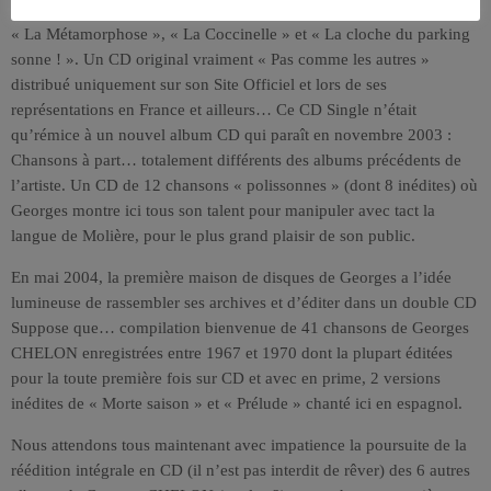
réclamées par son public lors de ses spectacles : « La Salopette »,
« La Métamorphose », « La Coccinelle » et « La cloche du parking
sonne ! ». Un CD original vraiment « Pas comme les autres »
distribué uniquement sur son Site Officiel et lors de ses
représentations en France et ailleurs… Ce CD Single n’était
qu’rémice à un nouvel album CD qui paraît en novembre 2003 :
Chansons à part… totalement différents des albums précédents de
l’artiste. Un CD de 12 chansons « polissonnes » (dont 8 inédites) où
Georges montre ici tous son talent pour manipuler avec tact la
langue de Molière, pour le plus grand plaisir de son public.
En mai 2004, la première maison de disques de Georges a l’idée
lumineuse de rassembler ses archives et d’éditer dans un double CD
Suppose que… compilation bienvenue de 41 chansons de Georges
CHELON enregistrées entre 1967 et 1970 dont la plupart éditées
pour la toute première fois sur CD et avec en prime, 2 versions
inédites de « Morte saison » et « Prélude » chanté ici en espagnol.
Nous attendons tous maintenant avec impatience la poursuite de la
réédition intégrale en CD (il n’est pas interdit de rêver) des 6 autres