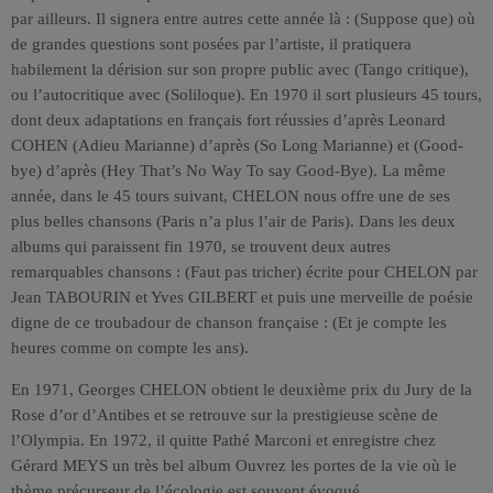
par ailleurs. Il signera entre autres cette année là : (Suppose que) où
de grandes questions sont posées par l’artiste, il pratiquera
habilement la dérision sur son propre public avec (Tango critique),
ou l’autocritique avec (Soliloque). En 1970 il sort plusieurs 45 tours,
dont deux adaptations en français fort réussies d’après Leonard
COHEN (Adieu Marianne) d’après (So Long Marianne) et (Good-
bye) d’après (Hey That’s No Way To say Good-Bye). La même
année, dans le 45 tours suivant, CHELON nous offre une de ses
plus belles chansons (Paris n’a plus l’air de Paris). Dans les deux
albums qui paraissent fin 1970, se trouvent deux autres
remarquables chansons : (Faut pas tricher) écrite pour CHELON par
Jean TABOURIN et Yves GILBERT et puis une merveille de poésie
digne de ce troubadour de chanson française : (Et je compte les
heures comme on compte les ans).
En 1971, Georges CHELON obtient le deuxième prix du Jury de la
Rose d’or d’Antibes et se retrouve sur la prestigieuse scène de
l’Olympia. En 1972, il quitte Pathé Marconi et enregistre chez
Gérard MEYS un très bel album Ouvrez les portes de la vie où le
thème précurseur de l’écologie est souvent évoqué.