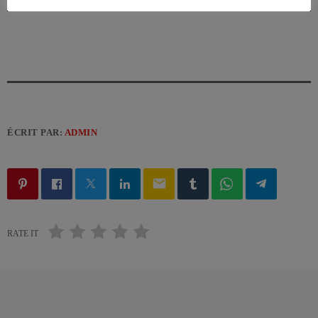
ÉCRIT PAR:
ADMIN
email
RATE IT