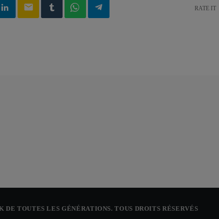
email
RATE IT
CK DE TOUTES LES GÉNÉRATIONS. TOUS DROITS RÉSERVÉS