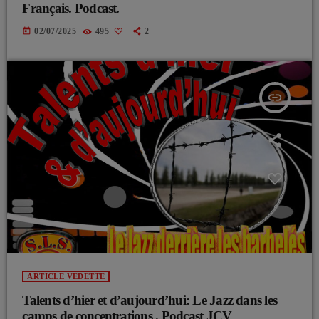
Français. Podcast.
today
02/07/2025
495
2
insert_link
ARTICLE VEDETTE
Talents d’hier et d’aujourd’hui: Le Jazz dans les
camps de concentrations . Podcast JCV