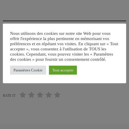
Nous utilisons des cookies sur notre site Web pour vous
offrir l'expérience la plus pertinente en mémorisant vos
ÉCRIT PAR:
JEAN-CLAUDE
préférences et en répétant vos visites. En cliquant sur « Tout
accepter », vous consentez à l'utilisation de TOUS les
cookies. Cependant, vous pouvez visiter les « Paramètres
FRANCE
NOUVEL ALBUM
POP ROCK
des cookies » pour fournir un consentement contrôlé.
Paramètres Cookie
Tout accepter
email
RATE IT