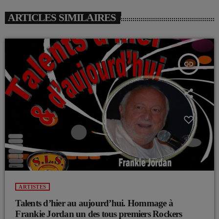
ARTICLES SIMILAIRES
insert_link
ARTISTES
Talents d’hier au aujourd’hui. Hommage à
Frankie Jordan un des tous premiers Rockers