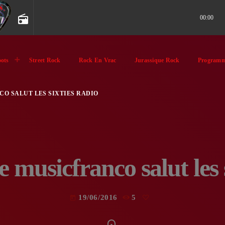
radio
00:00
ots
Street Rock
Rock En Vrac
Jurassique Rock
Programm
O SALUT LES SIXTIES RADIO
 musicfranco salut les 
19/06/2016
5
today