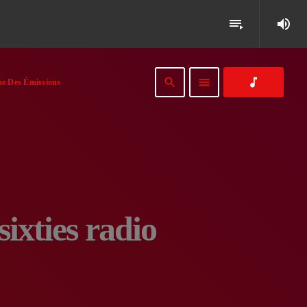
volume_up
playlist_play
search
menu
music_note
e Des Émissions
sixties radio