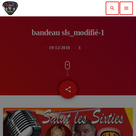
search
menu
bandeau sls_modifié-1
19/12/2018
3
today
share
email