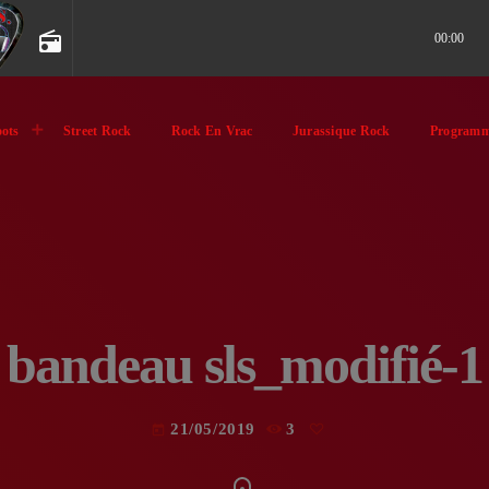
radio
00:00
ots
Street Rock
Rock En Vrac
Jurassique Rock
Programm
bandeau sls_modifié-1
21/05/2019
3
today