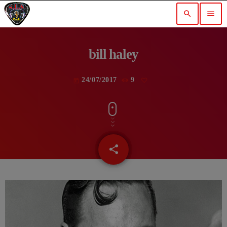
search
menu
bill haley
24/07/2017
9
today
share
email