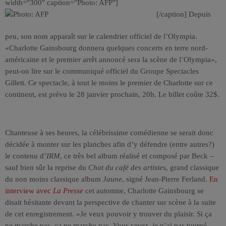
width="300" caption="Photo: AFP"]
[/caption] Depuis
peu, son nom apparaît sur le calendrier officiel de l’Olympia.
«Charlotte Gainsbourg donnera quelques concerts en terre nord-
américaine et le premier arrêt annoncé sera la scène de l’Olympia»,
peut-on lire sur le communiqué officiel du Groupe Spectacles
Gillett. Ce spectacle, à tout le moins le premier de Charlotte sur ce
continent, est prévu le 28 janvier prochain, 20h. Le billet coûte 32$.
Chanteuse à ses heures, la célébrissime comédienne se serait donc
décidée à monter sur les planches afin d’y défendre (entre autres?)
le contenu d’
IRM
, ce très bel album réalisé et composé par Beck –
sauf bien sûr la reprise du
Chat du café des artistes
, grand classique
du non moins classique album
Jaune
, signé Jean-Pierre Ferland.
En
interview avec
La Presse
cet automne, Charlotte Gainsbourg se
disait hésitante devant la perspective de chanter sur scène à la suite
de cet enregistrement. «Je veux pouvoir y trouver du plaisir. Si ça
ne marche pas, ça ne marche pas. Vous savez, je n’ai pas tourné