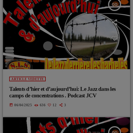
insert_link
ARTICLE VEDETTE
Talents d’hier et d’aujourd’hui: Le Jazz dans les
camps de concentrations . Podcast JCV
today
06/04/2025
636
12
3
insert_link