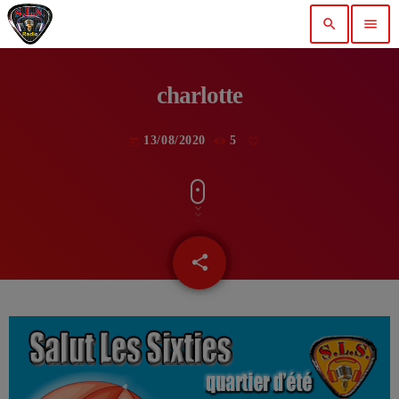
search
menu
charlotte
13/08/2020
5
today
share
email