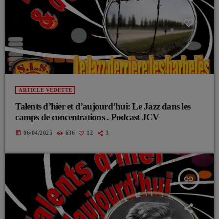
ARTICLE VEDETTE
Talents d’hier et d’aujourd’hui: Le Jazz dans les
camps de concentrations . Podcast JCV
today
06/04/2025
636
12
3
insert_link