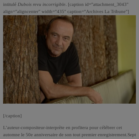
intitulé
Dubois revu incorrigible
. [caption id="attachment_3043"
align="aligncenter" width="435" caption="Archives La Tribune"]
[/caption]
L’auteur-compositeur-interprète en profitera pour célébrer cet
automne le 50e anniversaire de son tout premier enregistrement.Sept