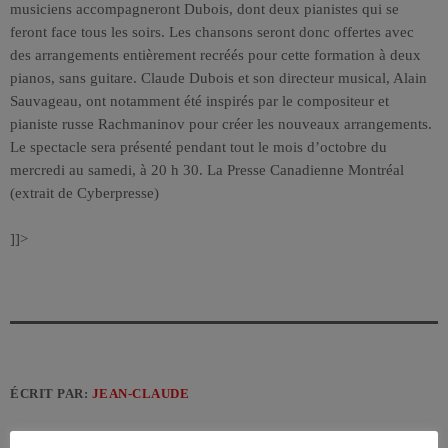
musiciens accompagneront Dubois, dont deux pianistes qui se
feront face tous les soirs. Les chansons seront donc offertes avec
des arrangements entièrement recréés pour cette formation à deux
pianos, sans guitare. Claude Dubois et son directeur musical, Alain
Sauvageau, ont notamment été inspirés par le compositeur et
pianiste russe Rachmaninov pour créer les nouveaux arrangements.
Le spectacle sera présenté pendant tout le mois d’octobre du
mercredi au samedi, à 20 h 30. La Presse Canadienne Montréal
(extrait de Cyberpresse)
]]>
ÉCRIT PAR:
JEAN-CLAUDE
CHANSON
QUÉBEC