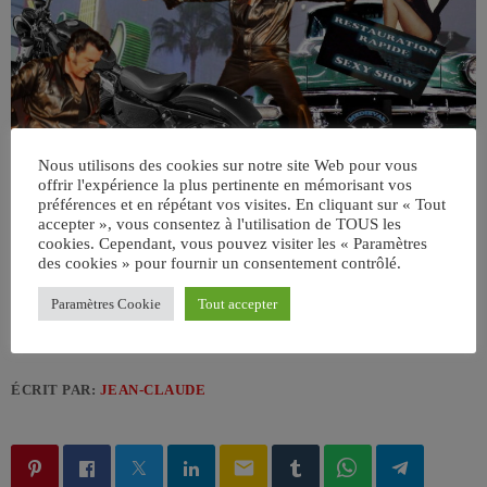
Nous utilisons des cookies sur notre site Web pour vous
offrir l'expérience la plus pertinente en mémorisant vos
préférences et en répétant vos visites. En cliquant sur « Tout
accepter », vous consentez à l'utilisation de TOUS les
cookies. Cependant, vous pouvez visiter les « Paramètres
des cookies » pour fournir un consentement contrôlé.
Paramètres Cookie
Tout accepter
ÉCRIT PAR:
JEAN-CLAUDE
email