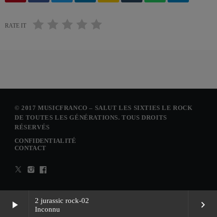
RATE IT
© 2017 MUSICFRANCO – SALUT LES SIXTIES LE ROCK
DE TOUTES LES GÉNÉRATIONS. TOUS DROITS
RÉSERVÉS
CONFIDENTIALITÉ
CONTACT
2 jurassic rock-02
play_arrow
keyboard_arrow_right
Inconnu