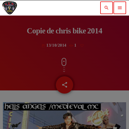
search
menu
Copie de chris bike 2014
13/10/2014
1
today
share
email