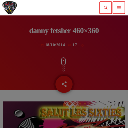
search
menu
danny fetsher 460×360
18/10/2014
17
today
share
email