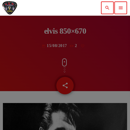
search
menu
elvis 850×670
15/08/2017
2
today
share
email