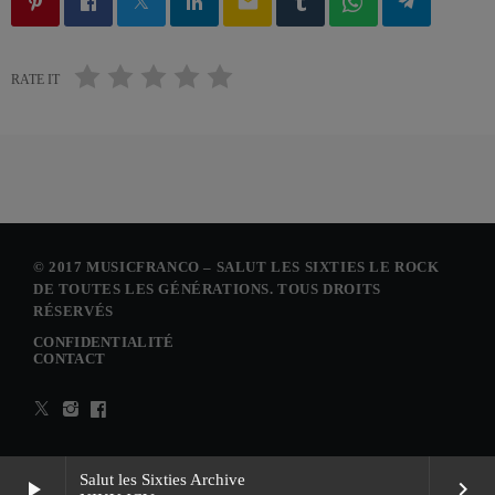
email
RATE IT
© 2017 MUSICFRANCO – SALUT LES SIXTIES LE ROCK
DE TOUTES LES GÉNÉRATIONS. TOUS DROITS
RÉSERVÉS
CONFIDENTIALITÉ
CONTACT
Salut les Sixties Archive
play_arrow
keyboard_arrow_right