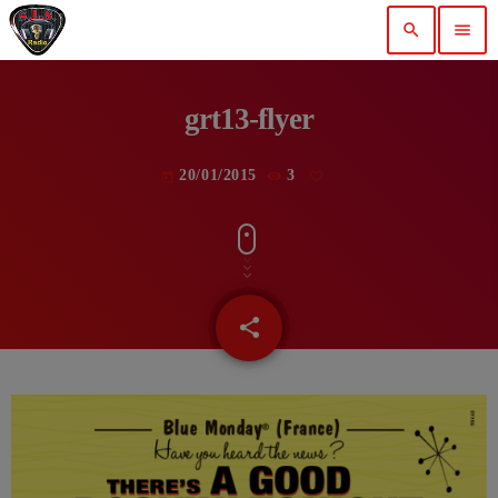
search
menu
grt13-flyer
20/01/2015
3
today
share
email