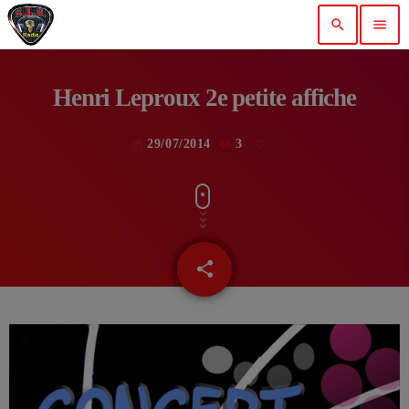
search
menu
Henri Leproux 2e petite affiche
29/07/2014
3
today
share
email