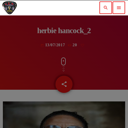
search
menu
herbie hancock_2
13/07/2017
20
today
share
email