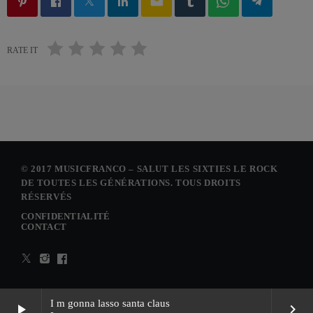
email
RATE IT
© 2017 MUSICFRANCO – SALUT LES SIXTIES LE ROCK
DE TOUTES LES GÉNÉRATIONS. TOUS DROITS
RÉSERVÉS
CONFIDENTIALITÉ
CONTACT
I m gonna lasso santa claus
play_arrow
keyboard_arrow_right