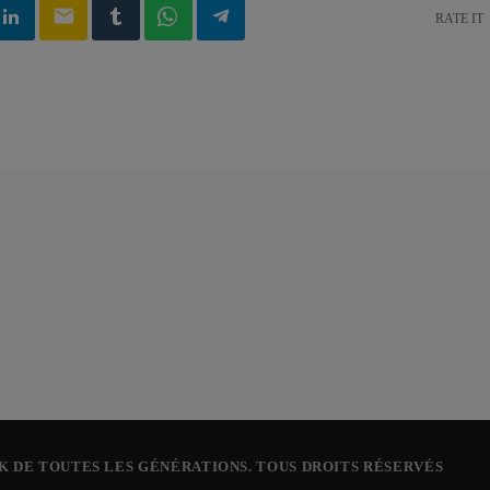
email
RATE IT
CK DE TOUTES LES GÉNÉRATIONS. TOUS DROITS RÉSERVÉS