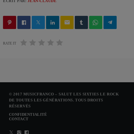
ÉCRIT PAR:
JEAN-CLAUDE
email
RATE IT
© 2017 MUSICFRANCO – SALUT LES SIXTIES LE ROCK
DE TOUTES LES GÉNÉRATIONS. TOUS DROITS
RÉSERVÉS
CONFIDENTIALITÉ
CONTACT