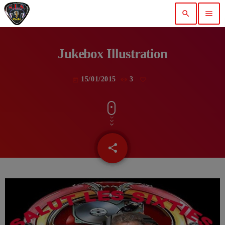
search
menu
Jukebox Illustration
15/01/2015
3
today
share
email