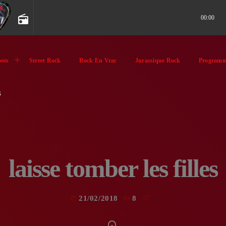
radio
00:00
ots
Street Rock
Rock En Vrac
Jurassique Rock
Programm
S
laisse tomber les filles
21/02/2018
8
today