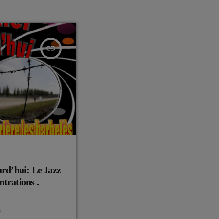
insert_link
urd’hui: Le Jazz
ntrations .
3