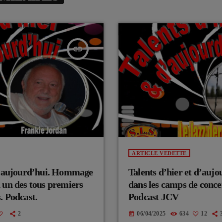
insert_link
ARTICLE VEDETTE
au aujourd’hui. Hommage
Talents d’hier et d’aujo
 un des tous premiers
dans les camps de conce
. Podcast.
Podcast JCV
2
06/04/2025
634
12
today