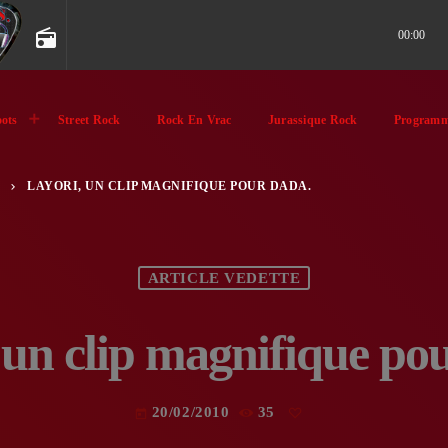
radio
00:00
ots
Street Rock
Rock En Vrac
Jurassique Rock
Programm
LAYORI, UN CLIP MAGNIFIQUE POUR DADA.
keyboard_arrow_right
ARTICLE VEDETTE
 un clip magnifique po
20/02/2010
35
today