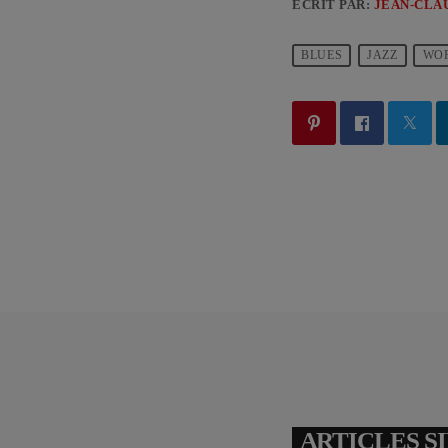
ÉCRIT PAR:
JEAN-CLA
BLUES
JAZZ
WOR
ARTICLES S