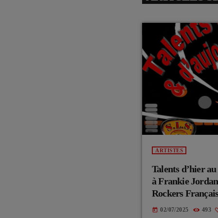
ARTISTES
Talents d’hier 
à Frankie Jordan
Rockers Français
02/07/2025
493
today