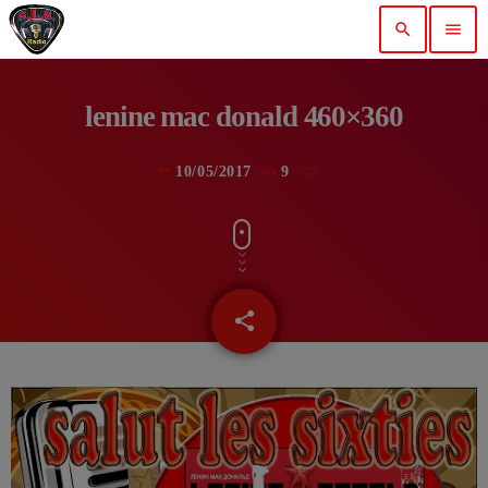
search
menu
lenine mac donald 460×360
10/05/2017
9
today
share
email