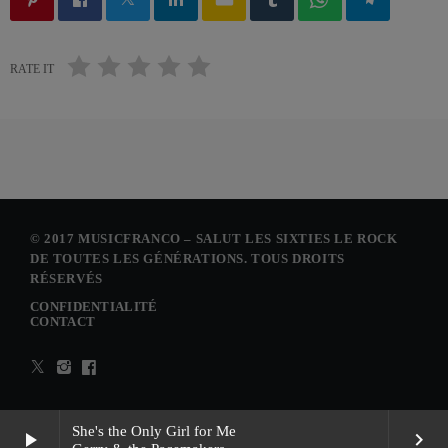
RATE IT
© 2017 MUSICFRANCO – SALUT LES SIXTIES LE ROCK
DE TOUTES LES GÉNÉRATIONS. TOUS DROITS
RÉSERVÉS
CONFIDENTIALITÉ
CONTACT
She's the Only Girl for Me
play_arrow
keyboard_arrow_right