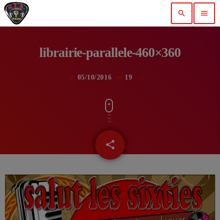
search
menu
librairie-parallele-460×360
05/10/2016
19
today
share
email