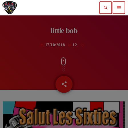
search
menu
little bob
17/10/2018
12
today
share
email