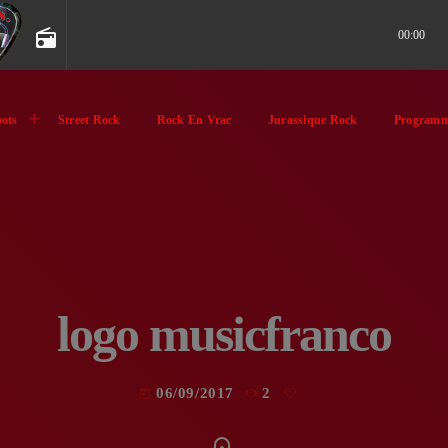
radio
00:00
ots
Street Rock
Rock En Vrac
Jurassique Rock
Programm
logo musicfranco
06/09/2017
2
today