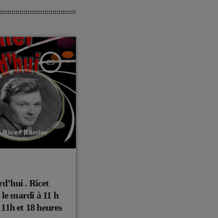
insert_link
rd’hui . Ricet
 le mardi à 11 h
à 11h et 18 heures