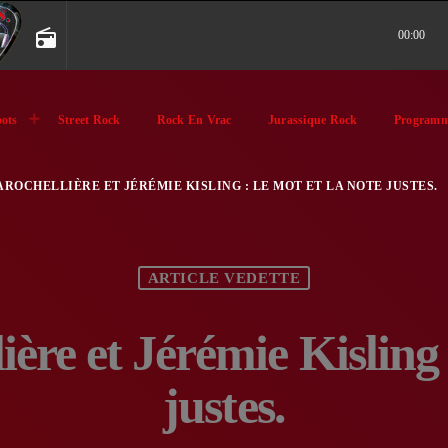
radio
00:00
ots
Street Rock
Rock En Vrac
Jurassique Rock
Programm
AROCHELLIÈRE ET JÉRÉMIE KISLING : LE MOT ET LA NOTE JUSTES.
ARTICLE VEDETTE
ère et Jérémie Kisling :
justes.