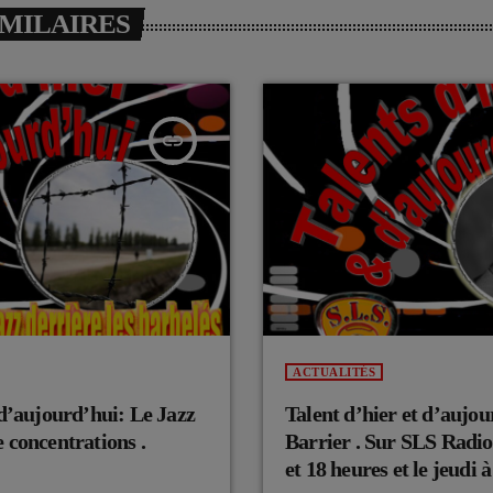
IMILAIRES
insert_link
ACTUALITÉS
 d’aujourd’hui: Le Jazz
Talent d’hier et d’aujou
 concentrations .
Barrier . Sur SLS Radio
et 18 heures et le jeudi 