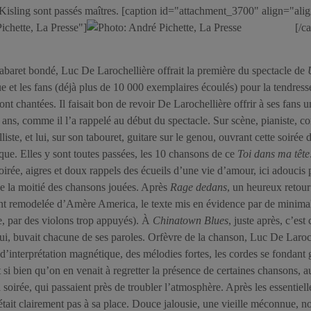
 Kisling sont passés maîtres. [caption id="attachment_3700" align="al
ichette, La Presse"]
[/c
abaret bondé, Luc De Larochellière offrait la première du spectacle de
ue et les fans (déjà plus de 10 000 exemplaires écoulés) pour la tendresse
ont chantées. Il faisait bon de revoir De Larochellière offrir à ses fans 
ans, comme il l’a rappelé au début du spectacle. Sur scène, pianiste, con
liste, et lui, sur son tabouret, guitare sur le genou, ouvrant cette soiré
sque. Elles y sont toutes passées, les 10 chansons de ce
Toi dans ma tête
soirée, aigres et doux rappels des écueils d’une vie d’amour, ici adoucis 
ue la moitié des chansons jouées. Après
Rage dedans
, un heureux retour
t remodelée d’Amère America, le texte mis en évidence par de minimal
 par des violons trop appuyés). À
Chinatown Blues
, juste après, c’est
lui, buvait chacune de ses paroles. Orfèvre de la chanson, Luc De Laroc
 d’interprétation magnétique, des mélodies fortes, les cordes se fondant
 si bien qu’on en venait à regretter la présence de certaines chansons, au
a soirée, qui passaient près de troubler l’atmosphère. Après les essentiell
tait clairement pas à sa place. Douce jalousie, une vieille méconnue, n