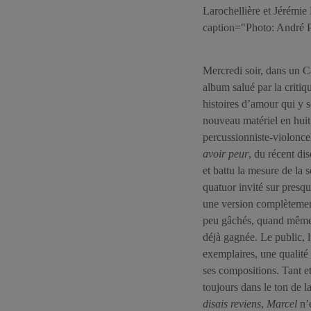
Larochellière et Jérémie
caption="Photo: André P
Mercredi soir, dans un C
album salué par la critiq
histoires d’amour qui y s
nouveau matériel en huit 
percussionniste-violoncel
avoir peur
, du récent di
et battu la mesure de la 
quatuor invité sur presq
une version complètemen
peu gâchés, quand même,
déjà gagnée. Le public, 
exemplaires, une qualité
ses compositions. Tant et
toujours dans le ton de l
disais reviens
,
Marcel
n’é