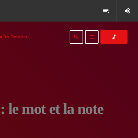
volume_up
playlist_play
search
menu
music_note
e Des Émissions
 le mot et la note