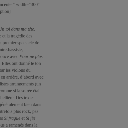
igncenter" width="300"
aption]
Un toi dans ma tête
,
 et la tragédie des
un premier spectacle de
tre-bassiste,
e douce avec
Pour ne plus
. Elles ont donné le ton
par les violons du
 en arrière, d’abord avec
istes arrangements (un
 comme si la soirée était
hellière. Des textes
 généralement bien dans
trefois plus rock, pas
es
Si fragile
et
Si j’te
ous a ramenés dans la