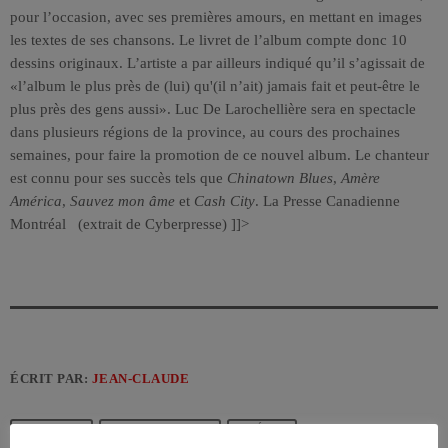
pour l’occasion, avec ses premières amours, en mettant en images
les textes de ses chansons. Le livret de l’album compte donc 10
dessins originaux. L’artiste a par ailleurs indiqué qu’il s’agissait de
«l’album le plus près de (lui) qu'(il n’ait) jamais fait et peut-être le
plus près des gens aussi». Luc De Larochellière sera en spectacle
dans plusieurs régions de la province, au cours des prochaines
semaines, pour faire la promotion de ce nouvel album. Le chanteur
est connu pour ses succès tels que
Chinatown Blues
,
Amère
América
,
Sauvez mon âme
et
Cash City
. La Presse Canadienne
Montréal (extrait de Cyberpresse) ]]>
ÉCRIT PAR:
JEAN-CLAUDE
CHANSON
NOUVEL ALBUM
QUÉBEC