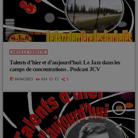
ARTICLE VEDETTE
Talents d’hier et d’aujourd’hui: Le Jazz dans les
camps de concentrations . Podcast JCV
today
06/04/2025
634
12
3
insert_link