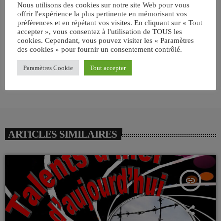
Nous utilisons des cookies sur notre site Web pour vous
offrir l'expérience la plus pertinente en mémorisant vos
préférences et en répétant vos visites. En cliquant sur « Tout
email
accepter », vous consentez à l'utilisation de TOUS les
cookies. Cependant, vous pouvez visiter les « Paramètres
des cookies » pour fournir un consentement contrôlé.
RATE IT
Paramètres Cookie
Tout accepter
ARTICLES SIMILAIRES
insert_link