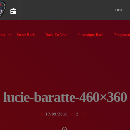
radio
00:00
ots
Street Rock
Rock En Vrac
Jurassique Rock
Programm
lucie-baratte-460×360
17/09/2016
2
today