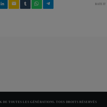
email
RATE IT
CK DE TOUTES LES GÉNÉRATIONS. TOUS DROITS RÉSERVÉS