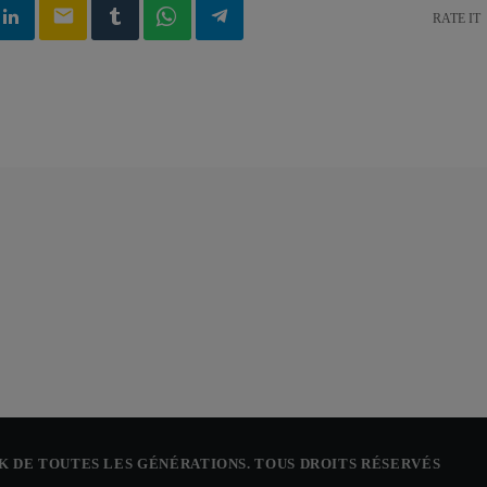
email
RATE IT
CK DE TOUTES LES GÉNÉRATIONS. TOUS DROITS RÉSERVÉS