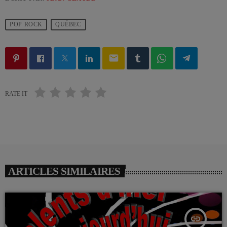
POP ROCK
QUÉBEC
email
RATE IT
ARTICLES SIMILAIRES
insert_link