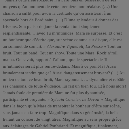
Jamais cette frêle rockeuse n’a paru plus en possession de ses
moyens qu’au moment de cette première montréalaise. (…) Une
chanson a suffit pour avoir la certitude qu’on assisterait à un
spectacle hors de l’ordinaire. (…) D’une splendeur à donner des
frissons. Son plaisir de jouer la rendait tout simplement
resplendissante. …avec Tu m’intimides, Mara se surpasse. Et c’est
un bonheur que d’écrire que, sur scène comme sur disque, elle est
au sommet de son art. »
Alexandre Vigneault, La Presse
« Tout un
bruit. Tout un band. Tout un show. Toute une Mara. Rock’n’roll
mama. On savait, rapport à l’album, que le spectacle de Tu
m’intimides serait plus rentre-dedans. Mais à ce point-là? Aussi
brutalement tendre que ça? Aussi dangereusement bruyant? (…) Au
milieu de tout ce beau bruit, Mara rayonnait. … dynamiter et rebâtir
ses chansons, de toute évidence, lui fait un bien fou. Et à nous alors!
Jamais foule de première de Mara ne fut plus dynamisée,
participante et bruyante. »
Sylvain Cormier, Le Devoir
« Magnifique
dans la façon qu’a Mara de transpirer le bonheur d’être sur scène,
sans jamais en faire trop. Magnifique dans sa générosité, la belle
livrant un concert de vingt titres. Magnifique au sens propre grâce
aux éclairages de Gabriel Ponbriand. Et magnifique, finalement,