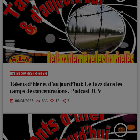
ARTICLE VEDETTE
Talents d’hier et d’aujourd’hui: Le Jazz dans les
camps de concentrations . Podcast JCV
today
06/04/2025
633
12
3
insert_link