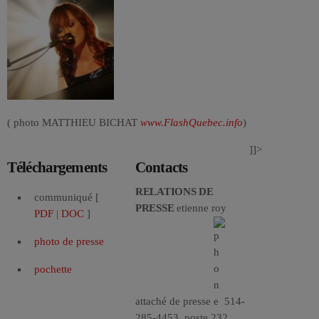
( photo MATTHIEU BICHAT
www.FlashQuebec.info
)
]]>
Téléchargements
Contacts
RELATIONS DE
communiqué [
PRESSE
etienne roy
PDF
|
DOC
]
photo de presse
pochette
attaché de presse
514-
285-4453, poste 232