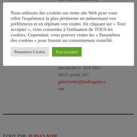
eroy@audiogram.com
Nous utilisons des cookies sur notre site Web pour vous
SPECTACLES
offrir l'expérience la plus pertinente en mémorisant vos
geneviève touchette
préférences et en répétant vos visites. En cliquant sur « Tout
directrice division
accepter », vous consentez à l'utilisation de TOUS les
cookies. Cependant, vous pouvez visiter les « Paramètres
des cookies » pour fournir un consentement contrôlé.
Paramètres Cookie
Tout accepter
spectacles
514-285-
4453, poste 247
gtouchette@audiogram.c
om
ÉCRIT PAR:
JEAN-CLAUDE