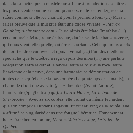
dans la capacité que la musicienne affiche à prendre tous ses titres,
les plus récents comme les tout premiers, et de les réinterpréter sur
scène comme si elle les chantait pour la première fois. (…) Mara a
fait la preuve que la musique était une chose vivante. »
Patrick
Gauthier, ruefrontenac.com
« Je voudrais être Mara Tremblay (…)
cette nouvelle Mara, reine de beauté, duchesse de la chanson-vérité,
qui nous vient telle qu’elle, entière et souriante. Celle qui nous a pris
de court et de cœur avec cet opus hivernal (…) l’un des meilleurs
spectacles que le Québec a reçu depuis des mois (…) une parfaite
adéquation entre le dur et le tendre, entre le folk et le rock, entre
l’ancienne et la neuve, dans une harmonieuse démonstration de
toutes celles qu’elle est: la passionnée (Le printemps des amants), la
charnelle (Tout nue avec toi), la vulnérable (Avant l’aurore),
l’amusante (Spaghetti à papa). »
Laura Martin, La Tribune de
Sherbrooke
« Avec sa six cordes, elle brulait du même feu ardent
que son complice Olivier Langevin. Et tout au long de la soirée, elle
a affirmé sa singularité dans une fougue libératrice. Franchement
belle, franchement bonne, Mara. »
Valérie Lesage, Le Soleil de
Québec