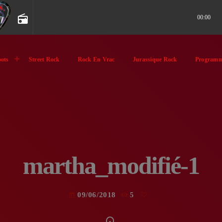
radio
00:00
ots
Street Rock
Rock En Vrac
Jurassique Rock
Programm
martha_modifié-1
09/06/2018
5
today